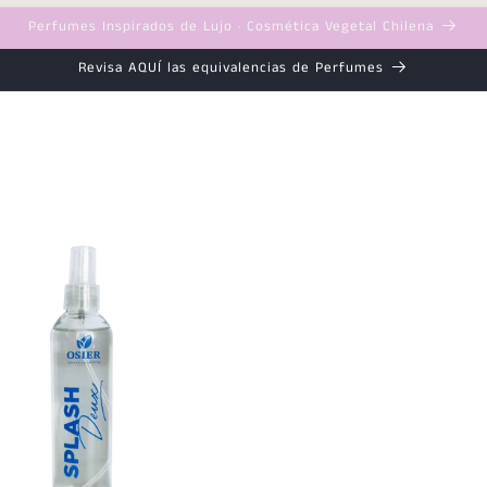
Perfumes Inspirados de Lujo · Cosmética Vegetal Chilena
Revisa AQUÍ las equivalencias de Perfumes