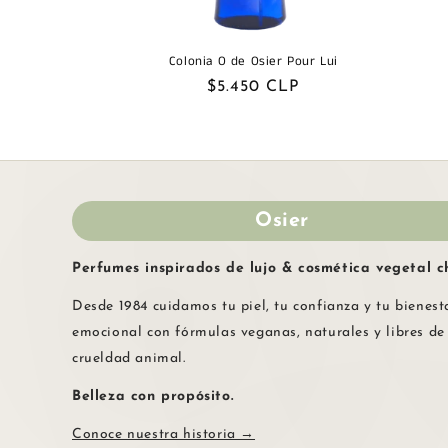
ó
Colonia O de Osier Pour Lui
n
Precio
$5.450 CLP
habitual
:
Osier
Perfumes inspirados de lujo & cosmética vegetal ch
Desde 1984 cuidamos tu piel, tu confianza y tu bienest
emocional con fórmulas veganas, naturales y libres de
crueldad animal.
Belleza con propósito.
Conoce nuestra historia →