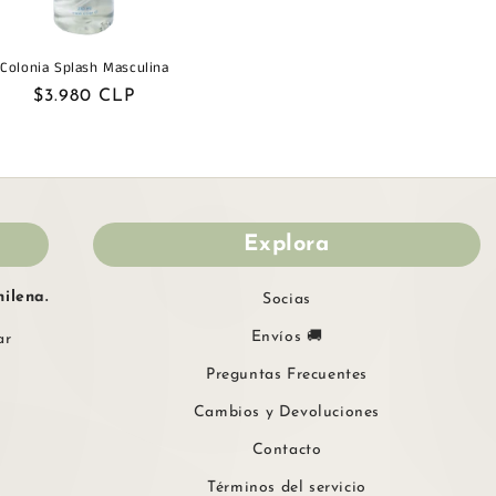
Colonia Splash Masculina
Precio
$3.980 CLP
habitual
Explora
ilena.
Socias
Envíos 🚚
ar
Preguntas Frecuentes
Cambios y Devoluciones
Contacto
Términos del servicio