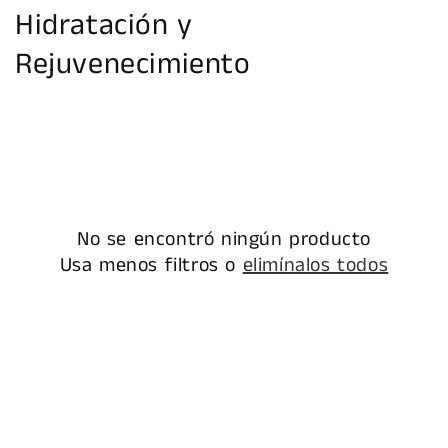
C
Hidratación y
o
Rejuvenecimiento
l
e
c
c
No se encontró ningún producto
i
Usa menos filtros o
elimínalos todos
ó
n
: