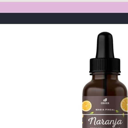
Ir
directamente
a la
información
del producto