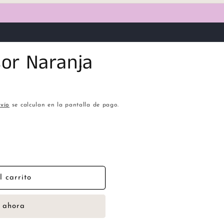
sor Naranja
vío
se calculan en la pantalla de pago.
 carrito
 ahora