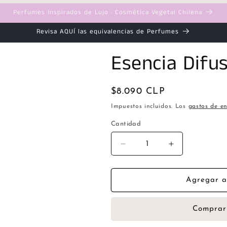
Perfumes Inspirados de Lujo · Cosmética Vegetal Chilena
Revisa AQUÍ las equivalencias de Perfumes
Esencia Difu
Precio
$8.090 CLP
habitual
Impuestos incluidos. Los
gastos de en
Cantidad
Cantidad
Reducir
Aumentar
cantidad
cantidad
para
para
Esencia
Esencia
Agregar al
Difusor
Difusor
Naranja
Naranja
Comprar