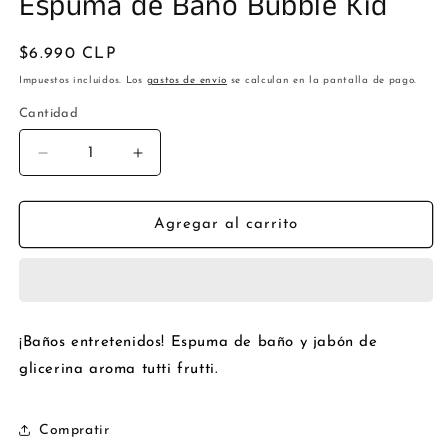
Espuma de Baño Bubble Kid
multimedia
1
en
una
Precio
$6.990 CLP
ventana
habitual
modal
Impuestos incluidos. Los
gastos de envío
se calculan en la pantalla de pago.
Cantidad
Cantidad
Reducir
Aumentar
cantidad
cantidad
para
para
Espuma
Espuma
Agregar al carrito
de
de
Baño
Baño
Bubble
Bubble
Kid
Kid
¡Baños entretenidos! Espuma de baño y jabón de
glicerina aroma tutti frutti.
Compratir