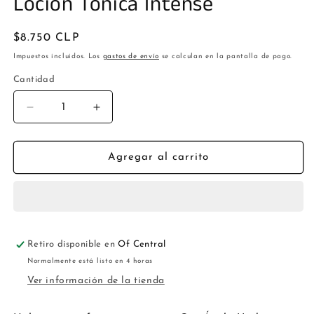
Loción Tónica Intense
multimedia
1
en
una
Precio
$8.750 CLP
ventana
habitual
modal
Impuestos incluidos. Los
gastos de envío
se calculan en la pantalla de pago.
Cantidad
Cantidad
Reducir
Aumentar
cantidad
cantidad
para
para
Loción
Loción
Agregar al carrito
Tónica
Tónica
Intense
Intense
Retiro disponible en
Of Central
Normalmente está listo en 4 horas
Ver información de la tienda